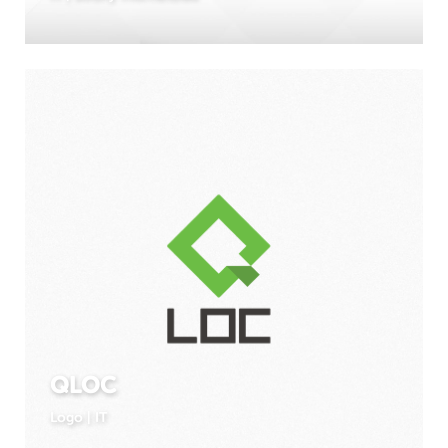
QLOC
Logo
|
IT