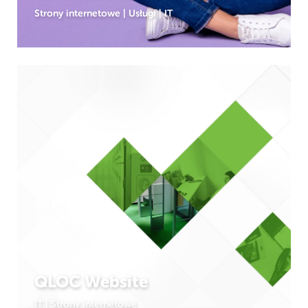
Strony internetowe
|
Usługi
|
IT
QLOC Website
IT
|
Strony internetowe