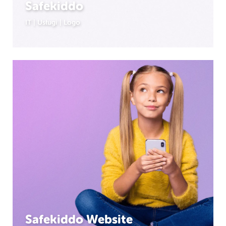
Safekiddo
IT
|
Usługi
|
Logo
Safekiddo Website