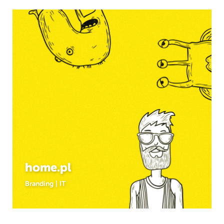
home.pl
Branding
|
IT