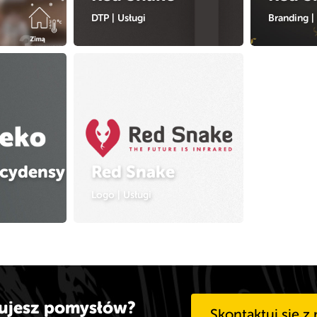
DTP
|
Usługi
Branding
|
cydensy
Red Snake
Logo
|
Usługi
ujesz pomysłów?
Skontaktuj się z