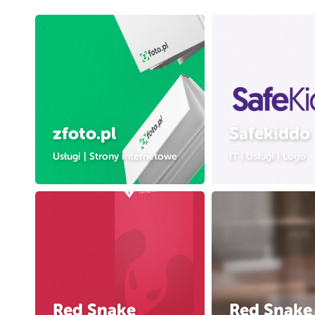
zfoto.pl
Safekiddo
Usługi
|
Strony internetowe
IT
|
Usługi
|
Logo
Red Snake
Red Snake