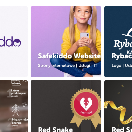
Safekiddo Website
Ryba
Strony internetowe
|
Usługi
|
IT
Logo
|
Usł
Red Snake
Red S