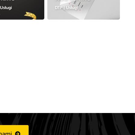
Usługi
DTP
|
Usługi
 nami