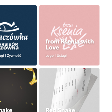
from Ksenia with
czówka
Love
ugi
|
Żywność
Logo
|
Usługi
nake
Red Snake